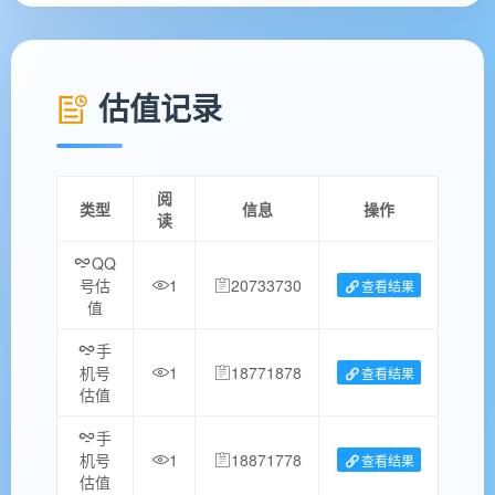
估值记录
阅
类型
信息
操作
读
QQ
号估
1
20733730
查看结果
值
手
机号
1
18771878
查看结果
估值
手
机号
1
18871778
查看结果
估值