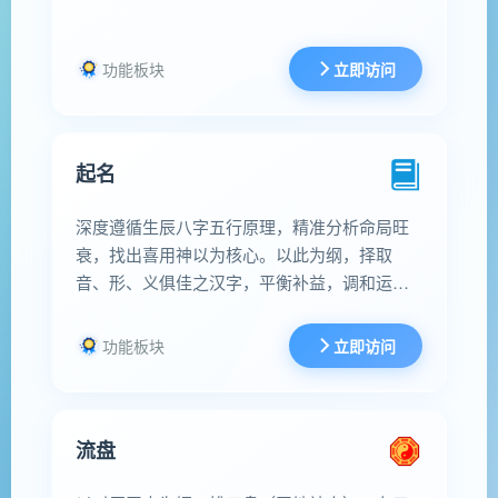
功能板块
立即访问
起名
深度遵循生辰八字五行原理，精准分析命局旺
衰，找出喜用神以为核心。以此为纲，择取
音、形、义俱佳之汉字，平衡补益，调和运
势。名字不仅韵律优美、书写流畅，更蕴含富
贵、康宁、智慧等吉祥寓意，旨在为人生奠定
功能板块
立即访问
良好基础，助益未来事业、财运与健康，盼其
一生顺遂，福泽绵长。
流盘