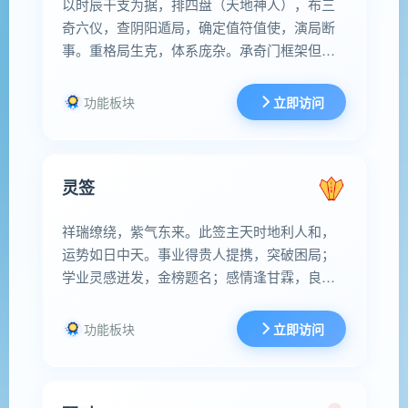
以时辰干支为据，排四盘（天地神人），布三
奇六仪，查阴阳遁局，确定值符值使，演局断
事。重格局生克，体系庞杂。承奇门框架但简
化，弃星门吉凶刻板概念，重象意组合与读
像。排盘不挑时辰，断局灵活，心法至上。属
功能板块
立即访问
大六壬精简版。用地支月将加时立四课，取三
传定核心，以爻位、神将组合断吉凶。专攻一
事，快速精准。
灵签
祥瑞缭绕，紫气东来。此签主天时地利人和，
运势如日中天。事业得贵人提携，突破困局；
学业灵感迸发，金榜题名；感情逢甘霖，良缘
缔结。然需谨记：顺境当存敬畏，谦和守正莫
骄矜。所求之事虽吉，亦需勤勉务实，方得福
功能板块
立即访问
泽绵长。万物有道，静待花开。