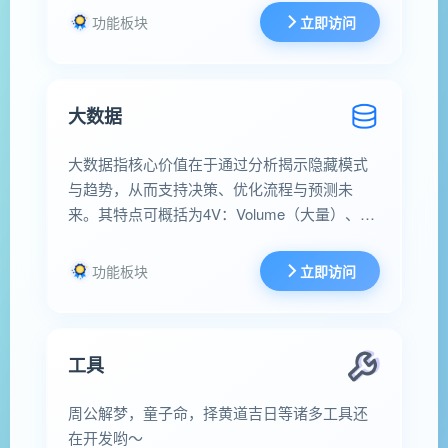
道，创造天人和谐的生活环境，以期达到趋吉
功能板块
立即访问
避凶、提升运势与福祉的最终目的。
大数据
大数据指核心价值在于通过分析揭示隐藏模式
与趋势，从而支持决策、优化流程与预测未
来。其特点可概括为4V：Volume（大量）、
Velocity（高速）、Variety（多样）、Value（价
值）。
功能板块
立即访问
工具
周公解梦，童子命，择黄道吉日等诸多工具还
在开发哟～