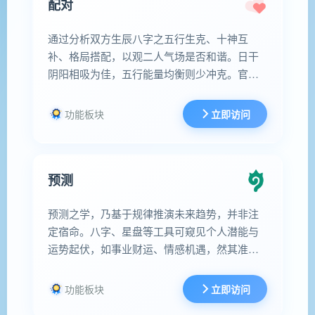
配对
通过分析双方生辰八字之五行生克、十神互
补、格局搭配，以观二人气场是否和谐。日干
阴阳相吸为佳，五行能量均衡则少冲克。官印
相生、财星得用者，多主夫妻同心，家业兴
旺；若刑冲过多，则需相互调和。然八字仅为
功能板块
立即访问
先天之缘，后天经营与包容，方为幸福长久之
根本。
预测
预测之学，乃基于规律推演未来趋势，并非注
定宿命。八字、星盘等工具可窥见个人潜能与
运势起伏，如事业财运、情感机遇，然其准确
性受多重因素影响。天时地利虽重要，但人之
主观选择与努力才是关键。知晓趋势可助规
功能板块
立即访问
划，但若执迷预言，反失当下。切记：智者知