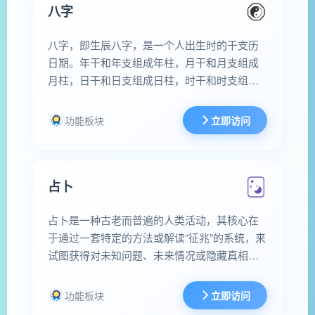
八字
八字，即生辰八字，是一个人出生时的干支历
日期。年干和年支组成年柱，月干和月支组成
月柱，日干和日支组成日柱，时干和时支组成
时柱，一共四柱，四个干和四个支共八个字，
故又称四柱八字。是命理研究方法之中最正统
功能板块
立即访问
的一种。并在此基础上，结合古籍测算出结合
当日的干支，五行生克，获取运势，宜忌，吉
祥方位，首饰，食物，爱情运势事业分数，用
占卜
以趋吉避凶。至于返回的幸运颜色、数字，食
物，首饰，宜忌具体有多少种
占卜是一种古老而普遍的人类活动，其核心在
于通过一套特定的方法或解读“征兆”的系统，来
试图获得对未知问题、未来情况或隐藏真相的
洞察和预测。它建立在一种世界观之上，即宇
宙中的事件并非完全随机，而是相互关联的，
功能板块
立即访问
并且可以通过某种符号语言（如星象、牌面、