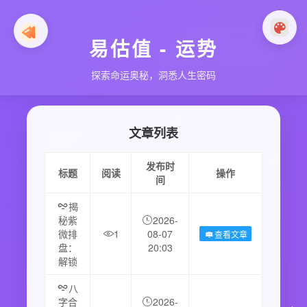
易估值 - 运势
探索命运奥秘，洞悉人生密码
文章列表
发布时
标题
阅读
操作
间
揭
秘紫
2026-
微排
1
08-07
查看文章
盘：
20:03
解锁
八
字合
2026-