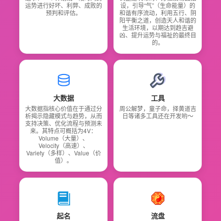
运势进行好坏、利弊、成败的
设，引导“气”（生命能量）的
预判和评估。
和谐有序流动，利用五行、阴
阳平衡之道，创造天人和谐的
生活环境，以期达到趋吉避
凶、提升运势与福祉的最终目
的。
大数据
工具
大数据指核心价值在于通过分
周公解梦，童子命，择黄道吉
析揭示隐藏模式与趋势，从而
日等诸多工具还在开发哟～
支持决策、优化流程与预测未
来。其特点可概括为4V：
Volume（大量）、
Velocity（高速）、
Variety（多样）、Value（价
值）。
起名
流盘