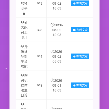
势预
3
08-02
查看文章
测平
18:03
台
姓
2026-
名配
3
08-02
查看文章
对工
12:03
具 |
身
份证
2026-
配对
4
08-02
查看文章
平台
08:03
功能
限
时免
2026-
费体
9
08-01
查看文章
验生
18:03
日论
生