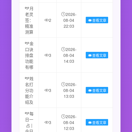
月
老灵
2026-
签：
2
08-04
查看文章
精准
22:03
测算
金
口诀
2026-
排盘
3
08-04
查看文章
功能
14:03
有哪
姓
名打
2026-
分功
3
08-04
查看文章
能介
13:03
绍及
每
2026-
日一
3
08-04
查看文章
占 |
12:03
今日