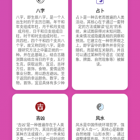
八字
占卜
八字，即生辰八字，是一个人
占卜是一种古老而普遍的人类
出生时的干支历日期。年干和
活动，其核心在于通过一套特
年支组成年柱，月干和月支组
定的方法或解读“征兆”的系
成月柱，日干和日支组成日
统，来试图获得对未知问题、
柱，时干和时支组成时柱，一
未来情况或隐藏真相的洞察和
共四柱，四个干和四个支共八
预测。它建立在一种世界观之
个字，故又称四柱八字。是命
上，即宇宙中的事件并非完全
理研究方法之中最正统的一
随机，而是相互关联的，并且
种。并在此基础上，结合古籍
可以通过某种符号语言（如星
测算出结合当日的干支，五行
象、牌面、自然现象等）被解
生克，获取运势，宜忌，吉祥
读。
方位，首饰，食物，爱情运势
事业分数，用以趋吉避凶。至
于返回的幸运颜色、数字，食
物，首饰，宜忌具体有多少种
吉凶
风水
“吉凶”是一种普遍存在于人类
风水是中国传统环境哲学，强
文化中的行为，其目的是通过
调“天人合一”。其核心是勘察
某种方法或媒介，对一件未知
自然地理（山形水势），通过
之事、一个计划或一段时间的
调整建筑布局、方位及物品摆