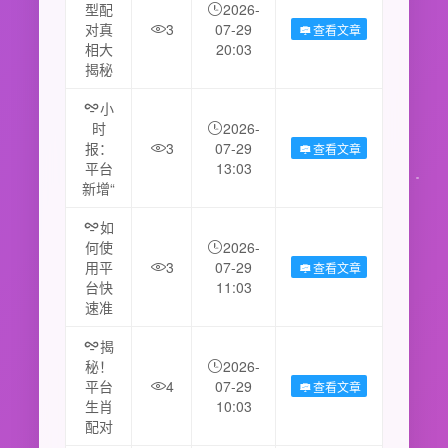
型配
2026-
对真
3
07-29
查看文章
相大
20:03
揭秘
小
时
2026-
报：
3
07-29
查看文章
平台
13:03
新增“
如
何使
2026-
用平
3
07-29
查看文章
台快
11:03
速准
揭
秘！
2026-
平台
4
07-29
查看文章
生肖
10:03
配对